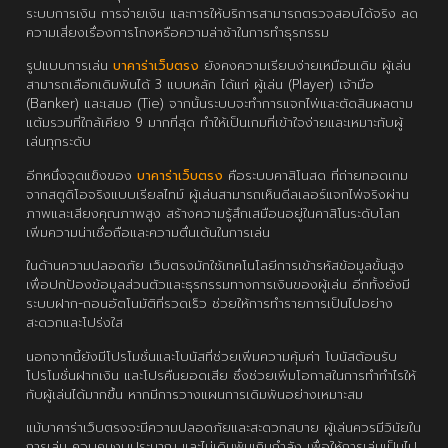
ระบบการเงิน การจ่ายเงิน และการให้บริการสามารถตรวจสอบได้จริง ลด
ความเสี่ยงเรื่องการโกงหรือความล่าช้าในการทำธุรกรรม
รูปแบบการเล่น
บาคาร่าเว็บตรง
ยังคงความเรียบง่ายเหมือนเดิม ผู้เล่น
สามารถเลือกเดิมพันได้ 3 แบบหลัก ได้แก่ ผู้เล่น (Player) เจ้ามือ
(Banker) และเสมอ (Tie) จากนั้นระบบจะทำการแจกไพ่และตัดสินผลตาม
แต้มรวมที่ใกล้เคียง 9 มากที่สุด ทำให้เป็นเกมที่เข้าใจง่ายและเหมาะกับผู้
เล่นทุกระดับ
อีกหนึ่งจุดแข็งของ
บาคาร่าเว็บตรง
คือระบบคาสิโนสด ที่ถ่ายทอดเกม
จากสตูดิโอจริงแบบเรียลไทม์ ผู้เล่นสามารถเห็นดีลเลอร์แจกไพ่จริงผ่าน
ภาพและเสียงคุณภาพสูง สร้างความรู้สึกเสมือนอยู่ในคาสิโนระดับโลก
เพิ่มความน่าเชื่อถือและความตื่นเต้นในการเล่น
ในด้านความปลอดภัย เว็บตรงมักใช้เทคโนโลยีการเข้ารหัสข้อมูลขั้นสูง
เพื่อปกป้องข้อมูลส่วนตัวและธุรกรรมทางการเงินของผู้เล่น อีกทั้งยังมี
ระบบฝาก-ถอนอัตโนมัติที่รวดเร็ว ช่วยให้การทำรายการเป็นไปอย่าง
สะดวกและโปร่งใส
นอกจากนี้ยังมีโปรโมชั่นและโบนัสที่ช่วยเพิ่มความคุ้มค่า โบนัสต้อนรับ
โปรโมชั่นฝากเงิน และโปรคืนยอดเสีย ซึ่งช่วยเพิ่มโอกาสในการทำกำไรให้
กับผู้เล่นได้มากขึ้น หากมีการวางแผนการเดิมพันอย่างเหมาะสม
แม้บาคาร่าเว็บตรงจะมีความปลอดภัยและสะดวกสบาย ผู้เล่นควรมีวินัยใน
การเล่น ควบคุมงบประมาณ และไม่เดิมพันเกินกำลัง เพื่อให้การเล่นเป็นไป