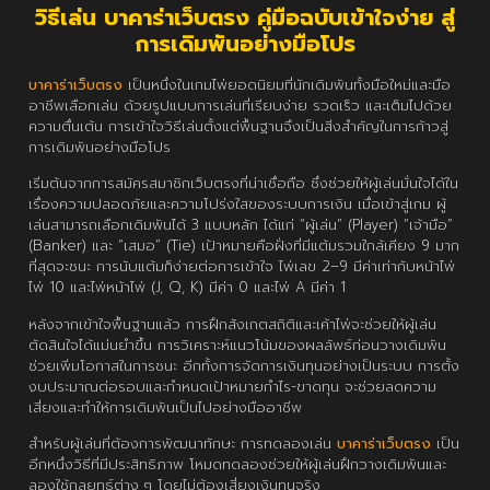
วิธีเล่น บาคาร่าเว็บตรง คู่มือฉบับเข้าใจง่าย สู่
การเดิมพันอย่างมือโปร
บาคาร่าเว็บตรง
เป็นหนึ่งในเกมไพ่ยอดนิยมที่นักเดิมพันทั้งมือใหม่และมือ
อาชีพเลือกเล่น ด้วยรูปแบบการเล่นที่เรียบง่าย รวดเร็ว และเต็มไปด้วย
ความตื่นเต้น การเข้าใจวิธีเล่นตั้งแต่พื้นฐานจึงเป็นสิ่งสำคัญในการก้าวสู่
การเดิมพันอย่างมือโปร
เริ่มต้นจากการสมัครสมาชิกเว็บตรงที่น่าเชื่อถือ ซึ่งช่วยให้ผู้เล่นมั่นใจได้ใน
เรื่องความปลอดภัยและความโปร่งใสของระบบการเงิน เมื่อเข้าสู่เกม ผู้
เล่นสามารถเลือกเดิมพันได้ 3 แบบหลัก ได้แก่ “ผู้เล่น” (Player) “เจ้ามือ”
(Banker) และ “เสมอ” (Tie) เป้าหมายคือฝั่งที่มีแต้มรวมใกล้เคียง 9 มาก
ที่สุดจะชนะ การนับแต้มก็ง่ายต่อการเข้าใจ ไพ่เลข 2–9 มีค่าเท่ากับหน้าไพ่
ไพ่ 10 และไพ่หน้าไพ่ (J, Q, K) มีค่า 0 และไพ่ A มีค่า 1
หลังจากเข้าใจพื้นฐานแล้ว การฝึกสังเกตสถิติและเค้าไพ่จะช่วยให้ผู้เล่น
ตัดสินใจได้แม่นยำขึ้น การวิเคราะห์แนวโน้มของผลลัพธ์ก่อนวางเดิมพัน
ช่วยเพิ่มโอกาสในการชนะ อีกทั้งการจัดการเงินทุนอย่างเป็นระบบ การตั้ง
งบประมาณต่อรอบและกำหนดเป้าหมายกำไร-ขาดทุน จะช่วยลดความ
เสี่ยงและทำให้การเดิมพันเป็นไปอย่างมืออาชีพ
สำหรับผู้เล่นที่ต้องการพัฒนาทักษะ การทดลองเล่น
บาคาร่าเว็บตรง
เป็น
อีกหนึ่งวิธีที่มีประสิทธิภาพ โหมดทดลองช่วยให้ผู้เล่นฝึกวางเดิมพันและ
ลองใช้กลยุทธ์ต่าง ๆ โดยไม่ต้องเสี่ยงเงินทุนจริง