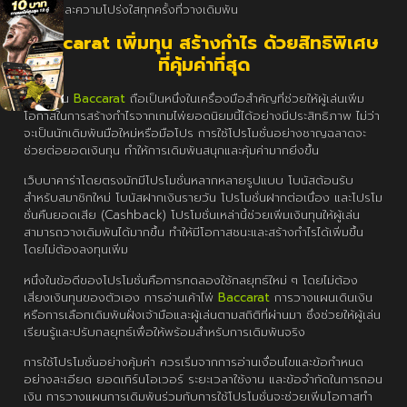
ตื่นเต้นและความโปร่งใสทุกครั้งที่วางเดิมพัน
Baccarat เพิ่มทุน สร้างกำไร ด้วยสิทธิพิเศษ
ที่คุ้มค่าที่สุด
โปรโมชั่น
Baccarat
ถือเป็นหนึ่งในเครื่องมือสำคัญที่ช่วยให้ผู้เล่นเพิ่ม
โอกาสในการสร้างกำไรจากเกมไพ่ยอดนิยมนี้ได้อย่างมีประสิทธิภาพ ไม่ว่า
จะเป็นนักเดิมพันมือใหม่หรือมือโปร การใช้โปรโมชั่นอย่างชาญฉลาดจะ
ช่วยต่อยอดเงินทุน ทำให้การเดิมพันสนุกและคุ้มค่ามากยิ่งขึ้น
เว็บบาคาร่าโดยตรงมักมีโปรโมชั่นหลากหลายรูปแบบ โบนัสต้อนรับ
สำหรับสมาชิกใหม่ โบนัสฝากเงินรายวัน โปรโมชั่นฝากต่อเนื่อง และโปรโม
ชั่นคืนยอดเสีย (Cashback) โปรโมชั่นเหล่านี้ช่วยเพิ่มเงินทุนให้ผู้เล่น
สามารถวางเดิมพันได้มากขึ้น ทำให้มีโอกาสชนะและสร้างกำไรได้เพิ่มขึ้น
โดยไม่ต้องลงทุนเพิ่ม
หนึ่งในข้อดีของโปรโมชั่นคือการทดลองใช้กลยุทธ์ใหม่ ๆ โดยไม่ต้อง
เสี่ยงเงินทุนของตัวเอง การอ่านเค้าไพ่
Baccarat
การวางแผนเดินเงิน
หรือการเลือกเดิมพันฝั่งเจ้ามือและผู้เล่นตามสถิติที่ผ่านมา ซึ่งช่วยให้ผู้เล่น
เรียนรู้และปรับกลยุทธ์เพื่อให้พร้อมสำหรับการเดิมพันจริง
การใช้โปรโมชั่นอย่างคุ้มค่า ควรเริ่มจากการอ่านเงื่อนไขและข้อกำหนด
อย่างละเอียด ยอดเทิร์นโอเวอร์ ระยะเวลาใช้งาน และข้อจำกัดในการถอน
เงิน การวางแผนการเดิมพันร่วมกับการใช้โปรโมชั่นจะช่วยเพิ่มโอกาสทำ