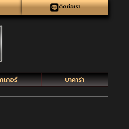
ติดต่อเรา
๊กเกอร์
บาคาร่า