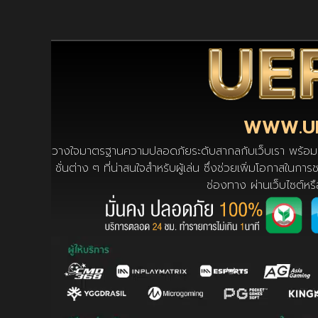
WWW.UE
วางใจมาตรฐานความปลอดภัยระดับสากลกับเว็บเรา พร้อมบ
ชั่นต่าง ๆ ที่น่าสนใจสำหรับผู้เล่น ซึ่งช่วยเพิ่มโอกาสในก
ช่องทาง ผ่านเว็บไซต์หร