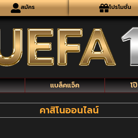
สมัคร
โปรโมชั่น
แบล็คแจ็ค
โป
คาสิโนออนไลน์