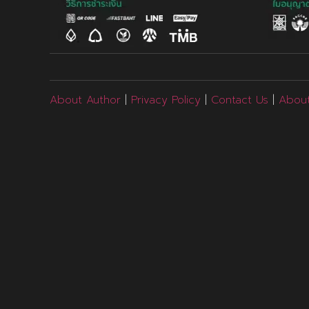
About Author
|
Privacy Policy
|
Contact Us
|
Abou